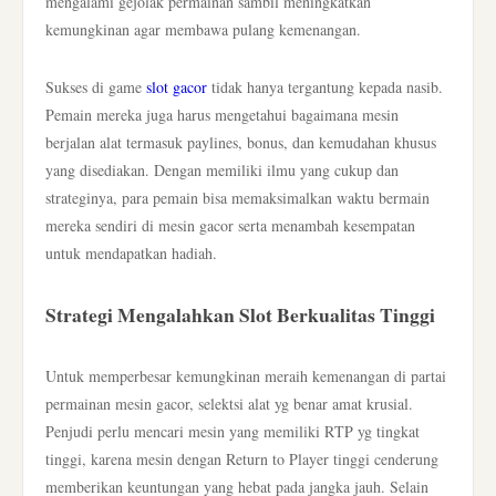
mengalami gejolak permainan sambil meningkatkan
kemungkinan agar membawa pulang kemenangan.
Sukses di game
slot gacor
tidak hanya tergantung kepada nasib.
Pemain mereka juga harus mengetahui bagaimana mesin
berjalan alat termasuk paylines, bonus, dan kemudahan khusus
yang disediakan. Dengan memiliki ilmu yang cukup dan
strateginya, para pemain bisa memaksimalkan waktu bermain
mereka sendiri di mesin gacor serta menambah kesempatan
untuk mendapatkan hadiah.
Strategi Mengalahkan Slot Berkualitas Tinggi
Untuk memperbesar kemungkinan meraih kemenangan di partai
permainan mesin gacor, selektsi alat yg benar amat krusial.
Penjudi perlu mencari mesin yang memiliki RTP yg tingkat
tinggi, karena mesin dengan Return to Player tinggi cenderung
memberikan keuntungan yang hebat pada jangka jauh. Selain