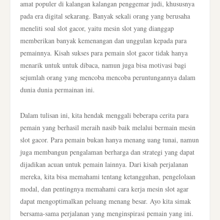
amat populer di kalangan kalangan penggemar judi, khususnya
pada era digital sekarang. Banyak sekali orang yang berusaha
meneliti soal slot gacor, yaitu mesin slot yang dianggap
memberikan banyak kemenangan dan unggulan kepada para
pemainnya. Kisah sukses para pemain slot gacor tidak hanya
menarik untuk untuk dibaca, namun juga bisa motivasi bagi
sejumlah orang yang mencoba mencoba peruntungannya dalam
dunia dunia permainan ini.
Dalam tulisan ini, kita hendak menggali beberapa cerita para
pemain yang berhasil meraih nasib baik melalui bermain mesin
slot gacor. Para pemain bukan hanya menang uang tunai, namun
juga membangun pengalaman berharga dan strategi yang dapat
dijadikan acuan untuk pemain lainnya. Dari kisah perjalanan
mereka, kita bisa memahami tentang ketangguhan, pengelolaan
modal, dan pentingnya memahami cara kerja mesin slot agar
dapat mengoptimalkan peluang menang besar. Ayo kita simak
bersama-sama perjalanan yang menginspirasi pemain yang ini.