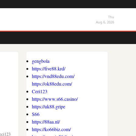
Thu
Aug 6, 2026
gengbola
https://five88.krd/
https://vnd88edu.com/
https://ok88edu.com/
Ceri123
https://www.s66.casino/
https://uk88.gripe
S66
https://88aa.nl/
https://ko66biz.com/
eci123