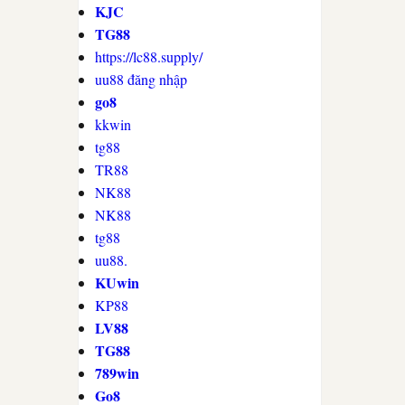
KJC
TG88
https://lc88.supply/
uu88 đăng nhập
go8
kkwin
tg88
TR88
NK88
NK88
tg88
uu88.
KUwin
KP88
LV88
TG88
789win
Go8